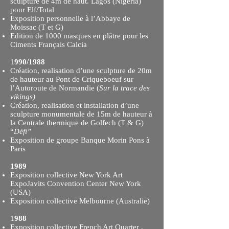
sculpture de 4m de haut. Lagos (Nigéria)
pour Elf/Total
Exposition personnelle à l’Abbaye de
Moissac (T et G)
Edition de 1000 masques en plâtre pour les
Ciments Français Calcia
1
990/1988
Création, realisation d’une sculpture de 20m
de hauteur au Pont de Criqueboeuf sur
l’Autoroute de Normandie (
Sur la trace des
vikings)
Création, realisation et installation d’une
sculpture monumentale de 15m de hauteur à
la Centrale thermique de Golfech (T & G)
“
Défi”
Exposition de groupe Banque Morin Pons à
Paris
1989
Exposition collective New York Art
ExpoJavits Convention Center New York
(USA)
Exposition collective Melbourne (Australie)
1
988
Exposition collective French Art Quarter ,